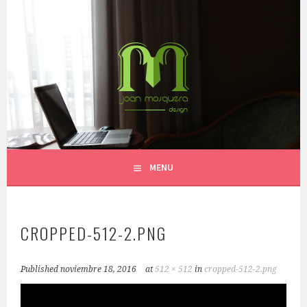
Skip
to
content
SOFTWARE AND INTERFACES
JOANMOSQUERA.COM
MENU
CROPPED-512-2.PNG
Published
noviembre 18, 2016
at
512 × 512
in
cropped-512-2.png