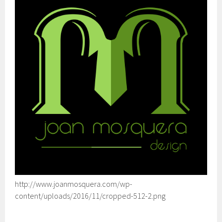
http://www.joanmosquera.com/wp-
content/uploads/2016/11/cropped-512-2.png